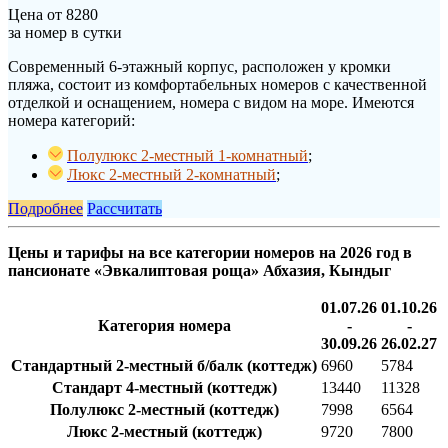
Цена от
8280
за номер в сутки
Современный 6-этажный корпус, расположен у кромки
пляжа, состоит из комфортабельных номеров с качественной
отделкой и оснащением, номера с видом на море. Имеются
номера категорий:
Полулюкс 2-местный 1-комнатный
;
Люкс 2-местный 2-комнатный
;
Подробнее
Рассчитать
Цены и тарифы на все категории номеров на 2026 год в
пансионате «Эвкалиптовая роща» Абхазия, Кындыг
01.07.26
01.10.26
Категория номера
-
-
30.09.26
26.02.27
Стандартный 2-местный б/балк (коттедж)
6960
5784
Стандарт 4-местный (коттедж)
13440
11328
Полулюкс 2-местный (коттедж)
7998
6564
Люкс 2-местный (коттедж)
9720
7800